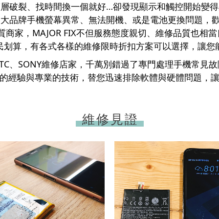
層破裂、找時間換一個就好…卻發現顯示和觸控開始變
品牌手機螢幕異常、無法開機、或是電池更換問題，歡迎洽
質商家，MAJOR FIX不但服務態度親切、維修品質也
民划算，有各式各樣的維修限時折扣方案可以選擇，讓您
TC、SONY維修店家，千萬別錯過了專門處理手機常見
以豐富的經驗與專業的技術，替您迅速排除軟體與硬體問題
維修見證